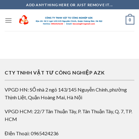
Skip
ADD ANYTHING HERE OR JUST REMOVE IT...
to
content
0
CTY TNHH VẬT TƯ CÔNG NGHIỆP AZK
VPGD HN: SỐ nhà 2 ngõ 143/145 Nguyễn Chính, phường
Thịnh Liệt, Quận Hoàng Mai, Hà Nội
VPGD HCM: 22/7 Tân Thuận Tây, P. Tân Thuận Tây, Q. 7, TP.
HCM
Điện Thoại: 0965424236