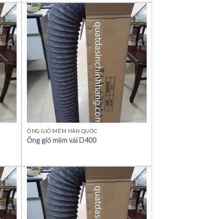
ỐNG GIÓ MỀM HÀN QUỐC
Ống gió mềm vải D400