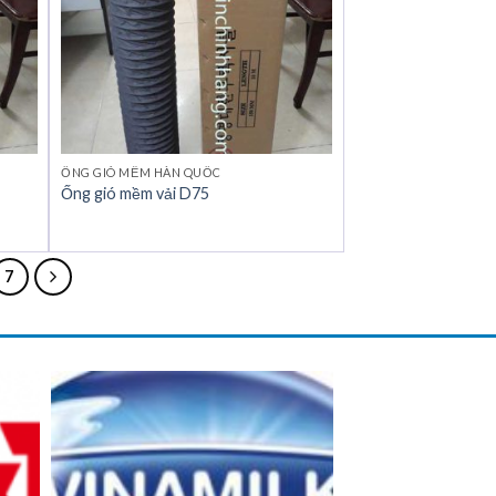
ỐNG GIÓ MỀM HÀN QUỐC
Ống gió mềm vải D75
7