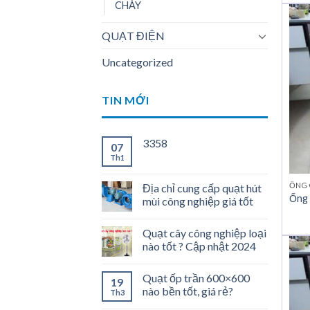
CHÁY
QUẠT ĐIỆN
Uncategorized
TIN MỚI
3358
07
Th1
ỐNG 
Địa chỉ cung cấp quạt hút
Ống 
mùi công nghiệp giá tốt
Quạt cây công nghiệp loại
nào tốt ? Cập nhật 2024
Quạt ốp trần 600×600
19
nào bền tốt, giá rẻ?
Th3