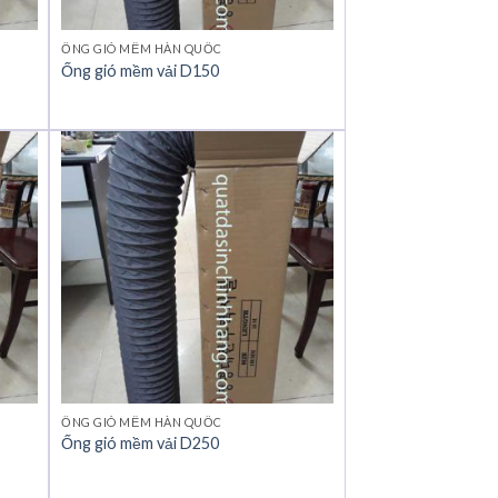
ỐNG GIÓ MỀM HÀN QUỐC
Ống gió mềm vải D150
ỐNG GIÓ MỀM HÀN QUỐC
Ống gió mềm vải D250