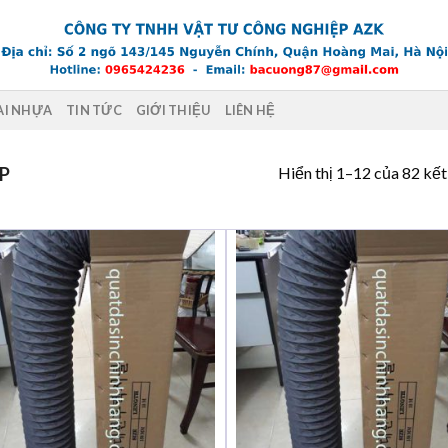
AI NHỰA
TIN TỨC
GIỚI THIỆU
LIÊN HỆ
Hiển thị 1–12 của 82 kết
P