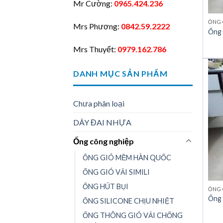
Mr Cường:
0965.424.236
ỐNG 
Mrs Phương:
0842.59.2222
Ống 
Mrs Thuyết:
0979.162.786
DANH MỤC SẢN PHẨM
Chưa phân loại
DÂY ĐAI NHỰA
Ống công nghiệp
ỐNG GIÓ MỀM HÀN QUỐC
ỐNG GIÓ VẢI SIMILI
ỐNG HÚT BỤI
ỐNG 
Ống 
ỐNG SILICONE CHỊU NHIỆT
ỐNG THÔNG GIÓ VẢI CHỐNG