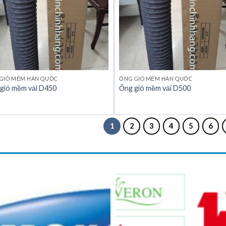
GIÓ MỀM HÀN QUỐC
ỐNG GIÓ MỀM HÀN QUỐC
gió mềm vải D450
Ống gió mềm vải D500
1
2
3
4
5
6