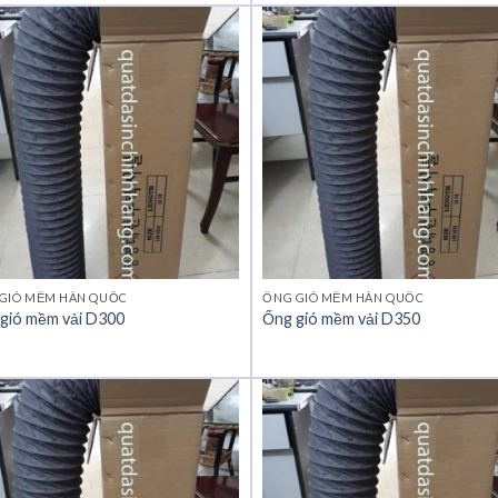
GIÓ MỀM HÀN QUỐC
ỐNG GIÓ MỀM HÀN QUỐC
gió mềm vải D300
Ống gió mềm vải D350