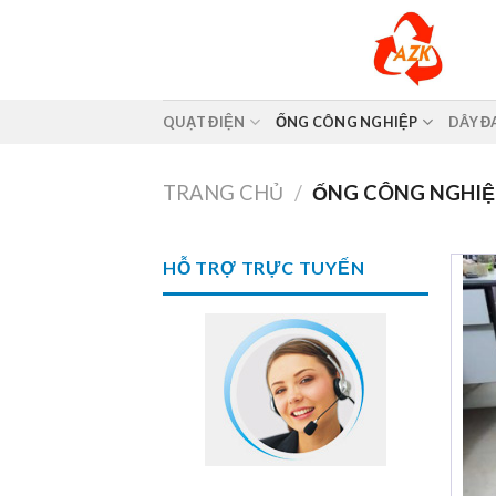
Skip
to
content
QUẠT ĐIỆN
ỐNG CÔNG NGHIỆP
DÂY Đ
TRANG CHỦ
/
ỐNG CÔNG NGHIỆ
HỖ TRỢ TRỰC TUYẾN