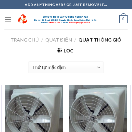
Skip
ADD ANYTHING HERE OR JUST REMOVE IT...
to
content
0
TRANG CHỦ
/
QUẠT ĐIỆN
/
QUẠT THÔNG GIÓ
LỌC