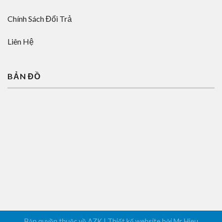
Chính Sách Đổi Trả
Liên Hệ
BẢN ĐỒ
Bản quyền thuộc về AZK | Thiết kế website bởi Mr Hieu