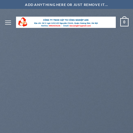
Skip
ADD ANYTHING HERE OR JUST REMOVE IT...
to
content
0