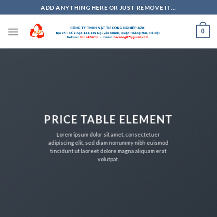
Skip
ADD ANYTHING HERE OR JUST REMOVE IT...
to
content
0
PRICE TABLE ELEMENT
Lorem ipsum dolor sit amet, consectetuer
adipiscing elit, sed diam nonummy nibh euismod
tincidunt ut laoreet dolore magna aliquam erat
volutpat.