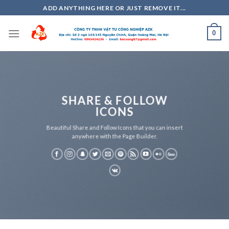
Skip
ADD ANYTHING HERE OR JUST REMOVE IT...
to
content
0
SHARE & FOLLOW
ICONS
Beautiful Share and Follow Icons that you can insert
anywhere with the Page Builder.