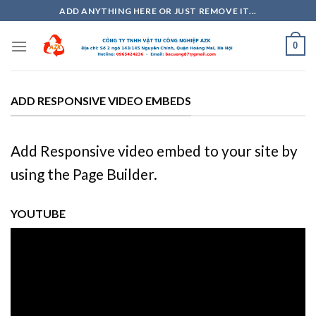
Skip
ADD ANYTHING HERE OR JUST REMOVE IT...
to
content
0
ADD RESPONSIVE VIDEO EMBEDS
Add Responsive video embed to your site by
using the Page Builder.
YOUTUBE