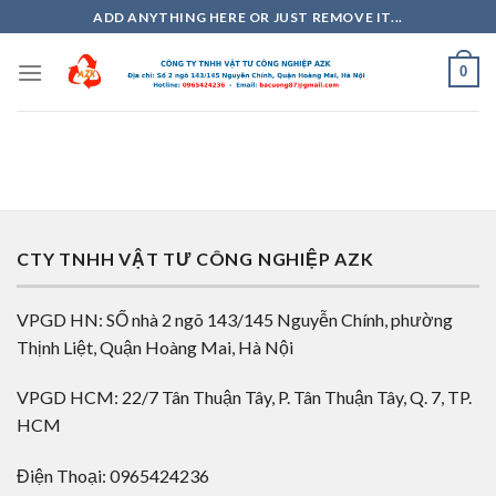
Skip
ADD ANYTHING HERE OR JUST REMOVE IT...
to
content
0
CTY TNHH VẬT TƯ CÔNG NGHIỆP AZK
VPGD HN: SỐ nhà 2 ngõ 143/145 Nguyễn Chính, phường
Thịnh Liệt, Quận Hoàng Mai, Hà Nội
VPGD HCM: 22/7 Tân Thuận Tây, P. Tân Thuận Tây, Q. 7, TP.
HCM
Điện Thoại: 0965424236