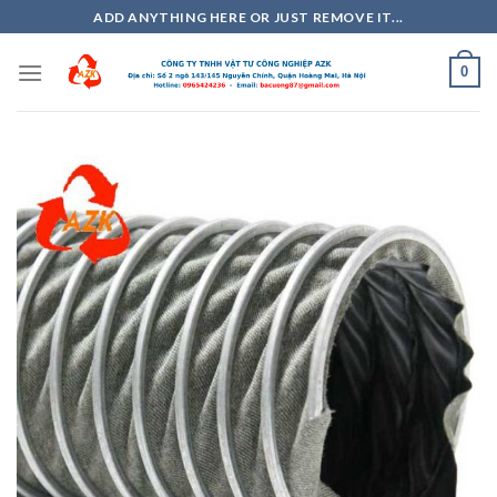
Skip
ADD ANYTHING HERE OR JUST REMOVE IT...
to
content
0