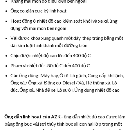
Kháng mài mòn do điều kiện bên ngoài
Ống co giãn cực kỳ linh hoạt
Hoạt động ở nhiệt độ cao kiểm soát khói và xe xả ứng
dụng với mài mòn bên ngoài
Vải được khóa xung quanh một dây thép tráng bằng một
dãi kim loại hình thành một đường tròn
Chịu được nhiệt độ cao lên đến 400 độ C
Phạm vi nhiệt độ: -80 độ C đến 400 độ C
Các ứng dụng: Máy bay, Ô tô, Lò gạch, Cung cấp khí lạnh,
Ống xả / Ống xả, Động cơ Diesel / Xả, Hệ thống xả, Lò
đúc, Ống xả, Nhà để xe, Lò sưởi, Ứng dụng nhiệt độ cao
Ống dẫn linh hoạt của
AZK
– ống dẫn nhiệt độ cao được làm
bằng ống bọc vải sợi thủy tinh bọc silicon hai lớp trong một