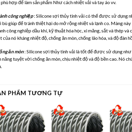
phù hợp để làm sản phẩm Như cách nhiệt vải và tay áo vv.
ành công nghiệp
: Silicone sợi thủy tinh vải có thể được sử dụng
i bù giúp để tránh thiệt hại do mở rộng nhiệt và lạnh co. Màng này
nh công nghiệp dầu khí, kỹ thuật hóa học, xi măng, sắt và thép và
t của nó kháng nhiệt độ, chống ăn mòn, chống lão hóa, và độ đàn hồi
ống ăn mòn
: Silicone sợi thủy tinh vải là tốt để được sử dụng n
h năng tuyệt vời chống ăn mòn, chịu nhiệt độ và độ bền cao. Nó c
.
ẢN PHẨM TƯƠNG TỰ