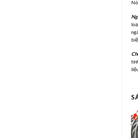
Nó 
Ng
loạ
ngà
biệ
Ch
tín
liệu
S