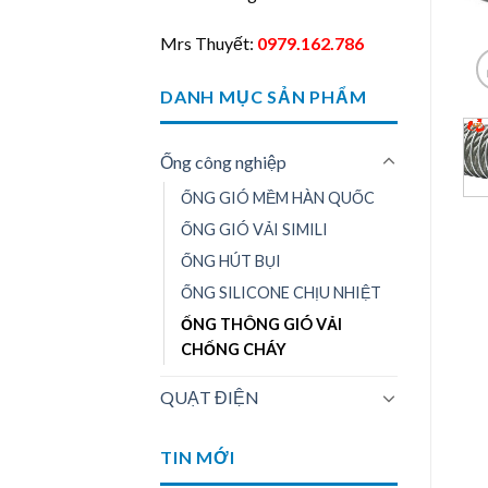
Mrs Thuyết:
0979.162.786
DANH MỤC SẢN PHẨM
Ống công nghiệp
ỐNG GIÓ MỀM HÀN QUỐC
ỐNG GIÓ VẢI SIMILI
ỐNG HÚT BỤI
ỐNG SILICONE CHỊU NHIỆT
ỐNG THÔNG GIÓ VẢI
CHỐNG CHÁY
QUẠT ĐIỆN
TIN MỚI