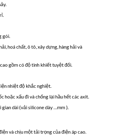
hảy.
ỉ.
 gói.
i, hoá chất, ô tô, xây dựng, hàng hải và
t cao gồm có độ tinh khiết tuyệt đối.
iện nhiệt độ khắc nghiệt.
c hoặc xấu đi và chống lại hầu hết các axit.
 gian dài (vải silicone dày …mm ).
điện và chịu một tải trọng của điện áp cao.