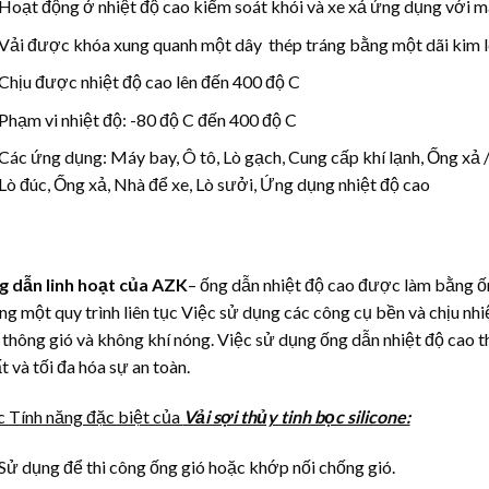
Hoạt động ở nhiệt độ cao kiểm soát khói và xe xả ứng dụng với 
Vải được khóa xung quanh một dây thép tráng bằng một dãi kim l
Chịu được nhiệt độ cao lên đến 400 độ C
Phạm vi nhiệt độ: -80 độ C đến 400 độ C
Các ứng dụng: Máy bay, Ô tô, Lò gạch, Cung cấp khí lạnh, Ống xả /
Lò đúc, Ống xả, Nhà để xe, Lò sưởi, Ứng dụng nhiệt độ cao
g dẫn linh hoạt của
AZK
– ống dẫn nhiệt độ cao được làm bằng ống
ng một quy trình liên tục Việc sử dụng các công cụ bền và chịu nhiệ
 thông gió và không khí nóng. Việc sử dụng ống dẫn nhiệt độ cao th
t và tối đa hóa sự an toàn.
 Tính năng đặc biệt của
Vải sợi thủy tinh bọc silicone:
Sử dụng để thi công ống gió hoặc khớp nối chống gió.