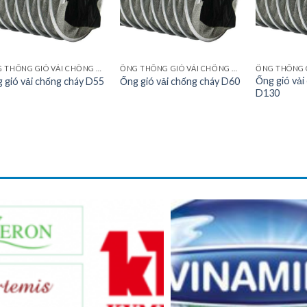
ỐNG THÔNG GIÓ VẢI CHỐNG CHÁY
ỐNG THÔNG GIÓ VẢI CHỐNG CHÁY
Ống gió vải
 gió vải chống cháy D55
Ống gió vải chống cháy D60
D130