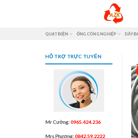
Skip
to
content
QUẠT ĐIỆN
ỐNG CÔNG NGHIỆP
DÂY Đ
HỖ TRỢ TRỰC TUYẾN
Mr Cường:
0965.424.236
Mrs Phương:
0842.59.2222