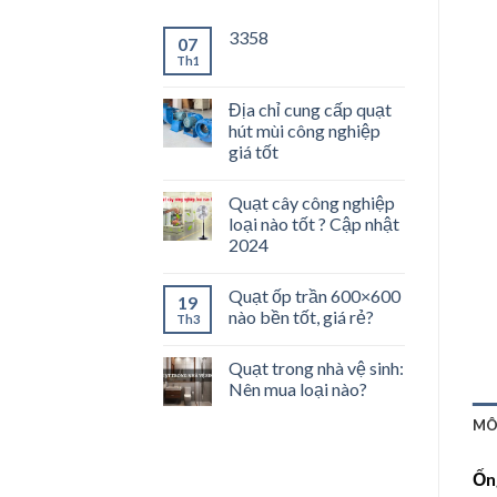
3358
07
Th1
Địa chỉ cung cấp quạt
hút mùi công nghiệp
giá tốt
Quạt cây công nghiệp
loại nào tốt ? Cập nhật
2024
Quạt ốp trần 600×600
19
nào bền tốt, giá rẻ?
Th3
Quạt trong nhà vệ sinh:
Nên mua loại nào?
MÔ
Ốn