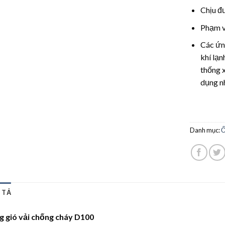
Chịu đ
Phạm v
Các ứn
khí lạn
thống x
dụng n
Danh mục:
Ố
 TẢ
g gió vải chống cháy D100