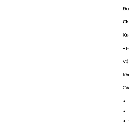
Đư
Ch
Xu
– 
Vật
Khu
Các