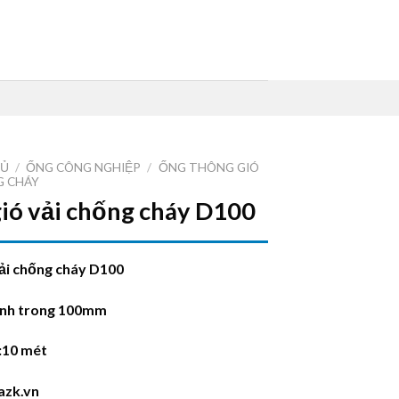
HỦ
/
ỐNG CÔNG NGHIỆP
/
ỐNG THÔNG GIÓ
G CHÁY
ió vải chống cháy D100
ải chống cháy D100
nh trong 100mm
:10 mét
azk.vn