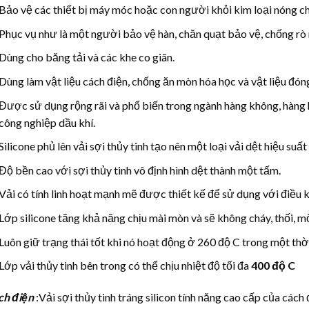
Bảo vệ các thiết bị máy móc hoặc con người khỏi kim loại nóng c
Phục vụ như là một người bảo vệ hàn, chăn quạt bảo vệ, chống rò r
Dùng cho băng tải và các khe co giãn.
Dùng làm vật liệu cách điện, chống ăn mòn hóa học và vật liệu đóng
Được sử dụng rộng rãi và phổ biến trong ngành hàng không, hàng hả
công nghiệp dầu khí.
Silicone phủ lên vải sợi thủy tinh tạo nên một loại vải dệt hiệu suấ
Độ bền cao với sợi thủy tinh vô định hình dệt thành một tấm.
Vải có tính linh hoạt mạnh mẽ được thiết kế để sử dụng với điều k
Lớp silicone tăng khả năng chịu mài mòn và sẽ không cháy, thối, mố
Luôn giữ trạng thái tốt khi nó hoạt động ở 260 độ C trong một thời
Lớp vải thủy tinh bên trong có thể chịu nhiệt độ tối đa
400 độ C
ch điện
:Vải sợi thủy tinh tráng silicon tính năng cao cấp của cách 