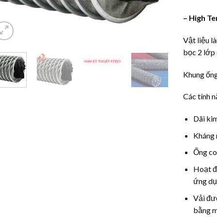
– High T
Vật liệu l
bọc 2 lớp 
Khung ống
Các tính n
Dãi kim
Kháng 
Ống co 
Hoạt đ
ứng dụ
Vải đư
bằng m