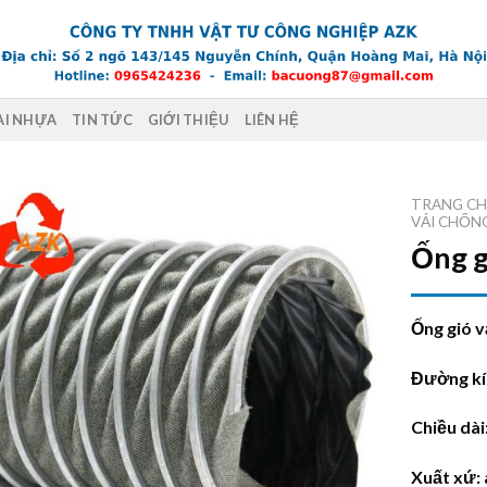
AI NHỰA
TIN TỨC
GIỚI THIỆU
LIÊN HỆ
TRANG C
VẢI CHỐN
Ống g
Ống gió v
Đường kí
Chiều dài
Xuất xứ: 