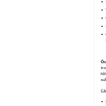
Ốn
tro
hỏi
suấ
Các