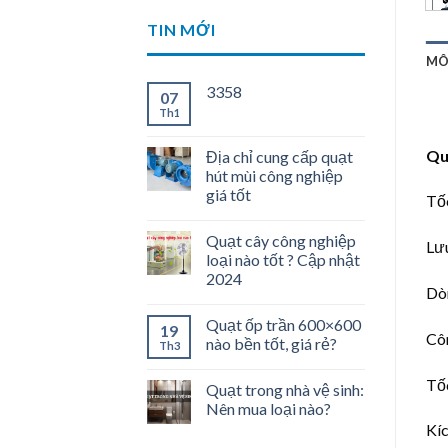
TIN MỚI
MÔ
3358
07
Th1
Qu
Địa chỉ cung cấp quạt
hút mùi công nghiệp
giá tốt
Tố
Quạt cây công nghiệp
Lư
loại nào tốt ? Cập nhật
2024
Dò
Quạt ốp trần 600×600
19
Cô
nào bền tốt, giá rẻ?
Th3
Tố
Quạt trong nhà vệ sinh:
Nên mua loại nào?
Kí