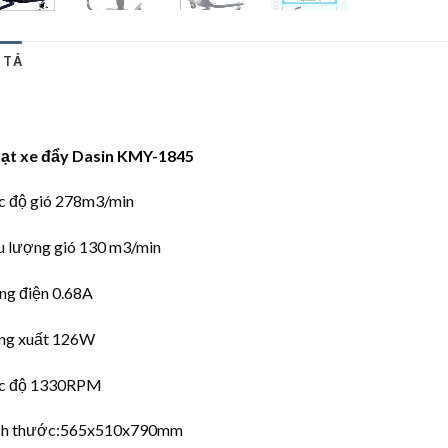
 TẢ
ạt xe đẩy Dasin KMY-1845
c độ gió 278m3/min
u lượng gió 130 m3/min
ng điện 0.68A
ng xuất 126W
c độ 1330RPM
ch thước:565x510x790mm