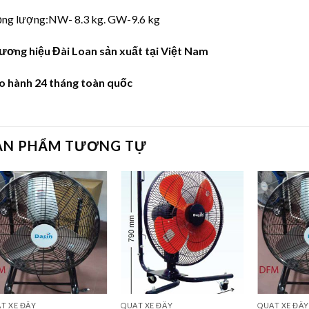
ọng lượng:NW- 8.3 kg. GW-9.6 kg
ương hiệu Đài Loan sản xuất tại Việt Nam
o hành 24 tháng toàn quốc
ẢN PHẨM TƯƠNG TỰ
T XE ĐẨY
QUẠT XE ĐẨY
QUẠT XE ĐẨY