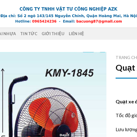
AI NHỰA
TIN TỨC
GIỚI THIỆU
LIÊN HỆ
TRANG C
Quạt
Quạt xe 
Tốc độ g
Lưu lượng