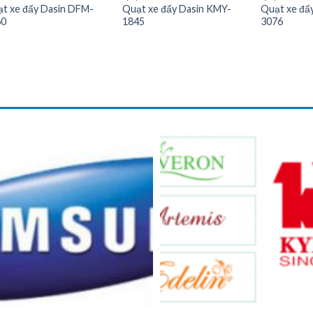
t xe đẩy Dasin DFM-
Quạt xe đẩy Dasin KMY-
Quạt xe đẩ
60
1845
3076