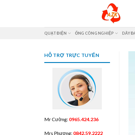
Skip
to
content
QUẠT ĐIỆN
ỐNG CÔNG NGHIỆP
DÂY Đ
HỖ TRỢ TRỰC TUYẾN
Mr Cường:
0965.424.236
Mrs Phương:
0842.59.2222