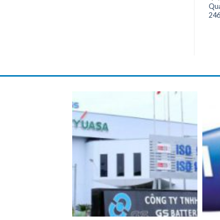
Quạ
24