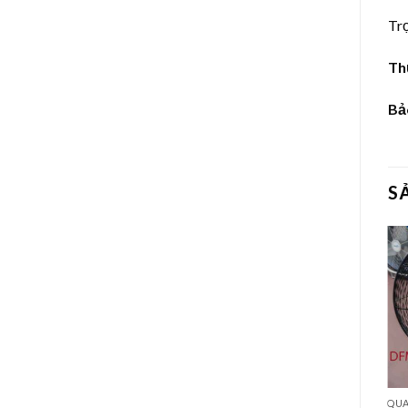
Tr
Th
Bả
S
QUẠ