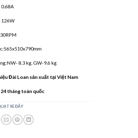
 0.68A
t 126W
1330RPM
ớc:565x510x790mm
ng:NW- 8.3 kg. GW-9.6 kg
ệu Đài Loan sản xuất tại Việt Nam
 24 tháng toàn quốc
UẠT XE ĐẨY