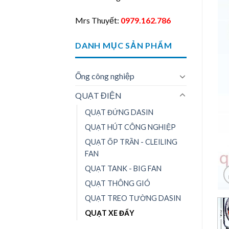
Mrs Thuyết:
0979.162.786
DANH MỤC SẢN PHẨM
Ống công nghiệp
QUẠT ĐIỆN
QUẠT ĐỨNG DASIN
QUẠT HÚT CÔNG NGHIỆP
QUẠT ỐP TRẦN - CLEILING
FAN
QUẠT TANK - BIG FAN
QUẠT THÔNG GIÓ
QUẠT TREO TƯỜNG DASIN
QUẠT XE ĐẨY