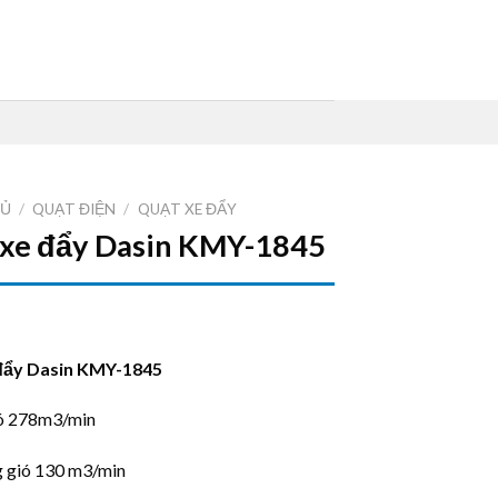
HỦ
/
QUẠT ĐIỆN
/
QUẠT XE ĐẨY
 xe đẩy Dasin KMY-1845
đẩy Dasin KMY-1845
ió 278m3/min
 gió 130 m3/min