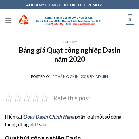
Skip
ADD ANYTHING HERE OR JUST REMOVE IT...
to
content
0
TIN TỨC
Bảng giá Quạt công nghiệp Dasin
năm 2020
POSTED ON
5 THÁNG CHÍN, 2018
BY
ADMIN
Rate this post
Hiện tại
Quạt Dasin Chính Hãng
phân loại một số dòng
thông dụng như sau:
Quạt hút công nghiệp Dasin