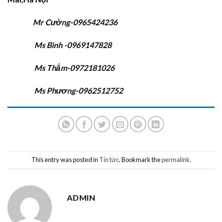
Mr Cường-0965424236
Ms Bình -0969147828
Ms Thắm-0972181026
Ms Phương-0962512752
This entry was posted in
Tin tức
. Bookmark the
permalink
.
ADMIN