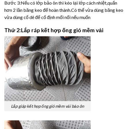
Bước 3:Nếu có lớp bảo ôn thì kéo lại lớp cách nhiệt,quấn
hơn 2 lần băng keo để hoàn thành.Có thể vừa dùng băng keo
vừa dùng cổ dê để cố định mối nối nếu muốn
Thứ 2:Lắp ráp kết hợp ống gió mềm vải
Lắp giáp kết hợp ống gió mềm vải bảo ôn