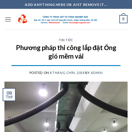
Skip
ADD ANYTHING HERE OR JUST REMOVE IT...
to
content
0
TIN TỨC
Phương pháp thi công lắp đặt Ống
gió mềm vải
POSTED ON
8 THÁNG CHÍN, 2018
BY
ADMIN
08
Th9