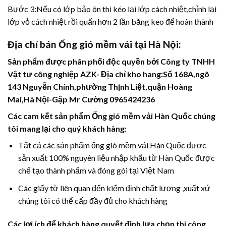
Bước 3:Nếu có lớp bảo ôn thì kéo lại lớp cách nhiệt,chỉnh lại
lớp vỏ cách nhiệt rồi quấn hơn 2 lần băng keo để hoàn thành
Địa chỉ bán Ống gió mềm vải tại Hà Nội:
Sản phẩm được phân phối độc quyền bởi Công ty TNHH
Vật tư công nghiệp AZK- Địa chỉ kho hang:Số 168A,ngõ
143 Nguyễn Chính,phường Thịnh Liệt,quận Hoàng
Mai,Hà Nội-Gặp Mr Cường 0965424236
Các cam kết sản phẩm Ống gió mềm vải Hàn Quốc chúng
tôi mang lại cho quý khách hàng:
Tất cả các sản phẩm ống gió mềm vải Hàn Quốc được
sản xuất 100% nguyên liệu nhập khẩu từ Hàn Quốc được
chế tạo thành phẩm và đóng gói tại Việt Nam
Các giấy tờ liên quan đến kiểm định chất lượng ,xuất xứ
chúng tôi có thể cấp đầy đủ cho khách hàng
Các lợi ích để khách hàng quyết định lựa chọn thi công