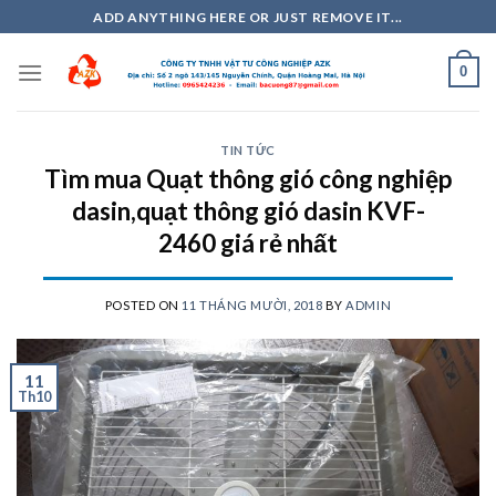
Skip
ADD ANYTHING HERE OR JUST REMOVE IT...
to
content
0
TIN TỨC
Tìm mua Quạt thông gió công nghiệp
dasin,quạt thông gió dasin KVF-
2460 giá rẻ nhất
POSTED ON
11 THÁNG MƯỜI, 2018
BY
ADMIN
11
Th10