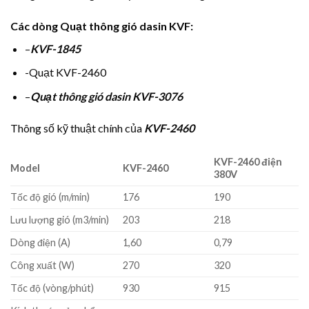
Các dòng Quạt thông gió dasin KVF:
–
KVF-1845
-Quạt KVF-2460
–
Quạt thông gió dasin KVF-3076
Thông số kỹ thuật chính của
KVF-2460
KVF-2460 điện
Model
KVF-2460
380V
Tốc độ gió (m/min)
176
190
Lưu lượng gió (m3/min)
203
218
Dòng điện (A)
1,60
0,79
Công xuất (W)
270
320
Tốc độ (vòng/phút)
930
915