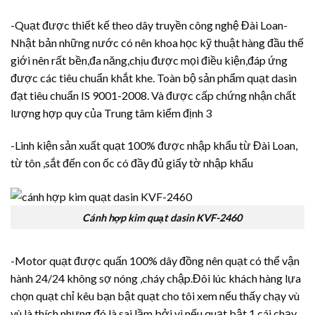
-Quạt được thiết kế theo dây truyền công nghệ Đài Loan-
Nhật bản những nước có nên khoa học kỹ thuật hàng đầu thế
giới nên rất bền,đa năng,chịu được mọi điều kiện,đáp ứng
được các tiêu chuẩn khắt khe. Toàn bộ sản phẩm quạt dasin
đạt tiêu chuẩn IS 9001-2008. Và được cấp chứng nhận chất
lượng hợp quy của Trung tâm kiểm định 3
-Linh kiện sản xuất quạt 100% được nhập khẩu từ Đài Loan,
từ tôn ,sắt đến con ốc có đầy đủ giấy tờ nhập khẩu
Cánh hợp kim quạt dasin KVF-2460
-Motor quạt được quấn 100% dây đồng nên quạt có thể vận
hành 24/24 không sợ nóng ,cháy chập.Đôi lúc khách hàng lựa
chọn quạt chỉ kêu bạn bật quạt cho tôi xem nếu thấy chạy vù
vù là thích nhưng đó là sai lầm bởi vì nếu quạt bật 1 cái chạy