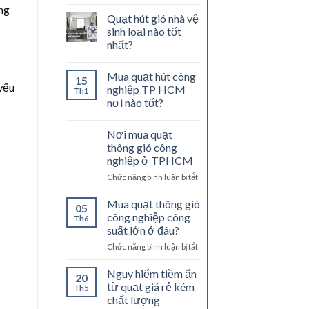
ởng
Quạt hút gió nhà vệ
sinh loại nào tốt
nhất?
Mua quạt hút công
15
 yếu
nghiệp TP HCM
Th1
nơi nào tốt?
Nơi mua quạt
thông gió công
nghiệp ở TPHCM
ở
Chức năng bình luận bị tắt
Nơi
mua
Mua quạt thông gió
05
quạt
công nghiệp công
Th6
thông
suất lớn ở đâu?
gió
ở
Chức năng bình luận bị tắt
công
Mua
nghiệp
quạt
ở
Nguy hiểm tiềm ẩn
20
thông
TPHCM
từ quạt giá rẻ kém
Th5
gió
chất lượng
công