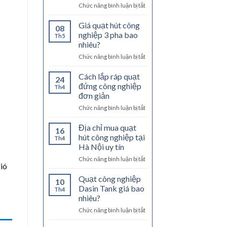
ở
Chức năng bình luận bị tắt
nghiệp
Nguy
công
hiểm
suất
Giá quạt hút công
08
tiềm
lớn
nghiệp 3 pha bao
Th5
c
ẩn
ở
nhiêu?
từ
đâu?
ở
Chức năng bình luận bị tắt
quạt
Giá
giá
quạt
rẻ
Cách lắp ráp quạt
24
hút
kém
đứng công nghiệp
Th4
công
chất
đơn giản
nghiệp
lượng
ở
Chức năng bình luận bị tắt
3
Cách
pha
lắp
bao
Địa chỉ mua quạt
16
ráp
nhiêu?
hút công nghiệp tại
Th4
quạt
Hà Nội uy tín
đứng
ở
Chức năng bình luận bị tắt
công
gió
Địa
nghiệp
chỉ
đơn
Quạt công nghiệp
10
mua
giản
Dasin Tank giá bao
Th4
quạt
nhiêu?
hút
ở
Chức năng bình luận bị tắt
công
Quạt
nghiệp
công