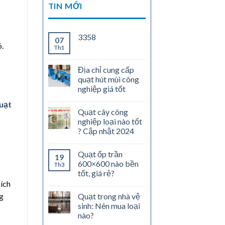
TIN MỚI
3358
07
õ.
Th1
Địa chỉ cung cấp
quạt hút mùi công
nghiệp giá tốt
uạt
Quạt cây công
nghiệp loại nào tốt
? Cập nhật 2024
Quạt ốp trần
19
600×600 nào bền
Th3
tốt, giá rẻ?
kích
Quạt trong nhà vệ
g
sinh: Nên mua loại
nào?