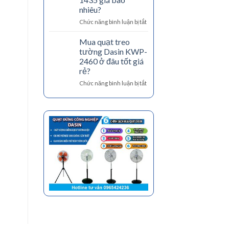
cấu
uy
nhiêu?
tạo
tín
ở
Chức năng bình luận bị tắt
và
Quạt
nguyên
3
lý
Mua quạt treo
đầu
quạt
tường Dasin KWP-
DST-
điện
2460 ở đâu tốt giá
1435
rẻ?
giá
bao
ở
Chức năng bình luận bị tắt
nhiêu?
Mua
quạt
treo
tường
Dasin
KWP-
2460
ở
đâu
tốt
giá
rẻ?