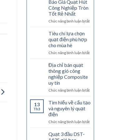
tại
Báo Giá Quạt Hút
nghiệp
Hà
Công Nghiệp Tròn
Dasin
Nội
Tốt Rẻ Nhất
Tank
uy
ở
Chức năng bình luận bị tắt
giá
tín
Báo
bao
Giá
nhiêu?
Tiêu chí lựa chọn
Quạt
quạt điện phù hợp
Hút
cho mùa hè
Công
ở
Chức năng bình luận bị tắt
Nghiệp
Tiêu
Tròn
chí
Tốt
Địa chỉ bán quạt
lựa
Rẻ
thông gió công
chọn
Nhất
nghiệp Composite
quạt
uy tín
điện
phù
ở
Chức năng bình luận bị tắt
hợp
Địa
cho
chỉ
Tìm hiểu về cấu tạo
13
mùa
bán
và nguyên lý quạt
Th3
hè
quạt
điện
thông
ở
Chức năng bình luận bị tắt
gió
Tìm
công
hiểu
nghiệp
Quạt 3 đầu DST-
về
Composite
1435 giá bao