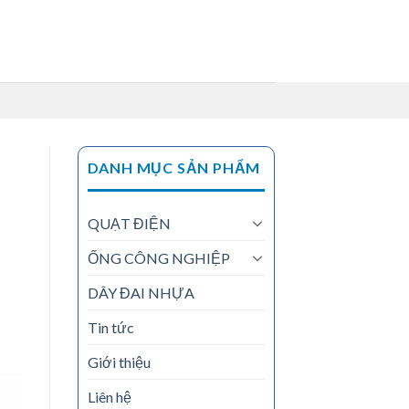
DANH MỤC SẢN PHẨM
QUẠT ĐIỆN
ỐNG CÔNG NGHIỆP
DÂY ĐAI NHỰA
Tin tức
Giới thiệu
Liên hệ