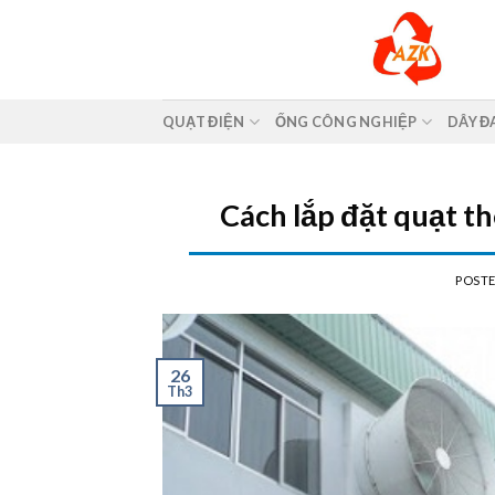
Skip
to
content
QUẠT ĐIỆN
ỐNG CÔNG NGHIỆP
DÂY Đ
Cách lắp đặt quạt t
POST
26
Th3