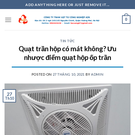
Skip
ADD ANYTHING HERE OR JUST REMOVE IT...
to
content
0
TIN TỨC
Quạt trần hộp có mát không? Ưu
nhược điểm quạt hộp ốp trần
POSTED ON
27 THÁNG 10, 2021
BY
ADMIN
27
Th10