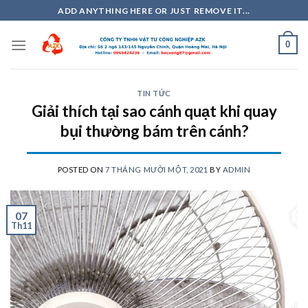
Skip
ADD ANYTHING HERE OR JUST REMOVE IT...
to
content
0
TIN TỨC
Giải thích tại sao cánh quạt khi quay
bụi thường bám trên cánh?
POSTED ON
7 THÁNG MƯỜI MỘT, 2021
BY
ADMIN
07
Th11