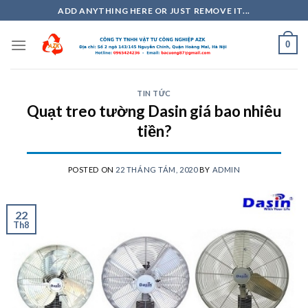
Skip
ADD ANYTHING HERE OR JUST REMOVE IT...
to
content
0
TIN TỨC
Quạt treo tường Dasin giá bao nhiêu
tiền?
POSTED ON
22 THÁNG TÁM, 2020
BY
ADMIN
22
Th8