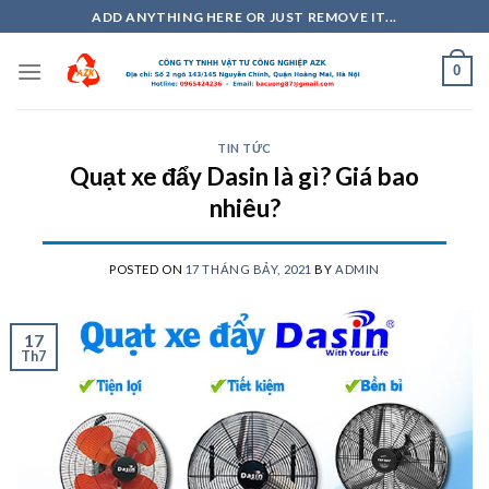
Skip
ADD ANYTHING HERE OR JUST REMOVE IT...
to
content
0
TIN TỨC
Quạt xe đẩy Dasin là gì? Giá bao
nhiêu?
POSTED ON
17 THÁNG BẢY, 2021
BY
ADMIN
17
Th7